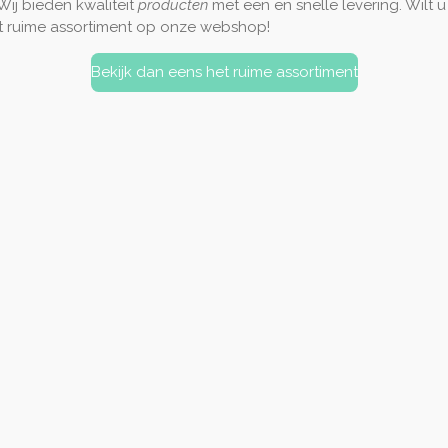
ij bieden kwaliteit
producten
met een en snelle levering. Wilt 
et ruime assortiment op onze webshop!
Bekijk dan eens het ruime assortiment