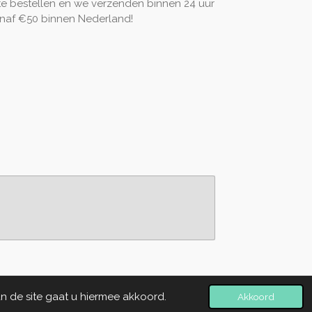
te bestellen en we verzenden binnen 24 uur
 vanaf €50 binnen Nederland!
n de site gaat u hiermee akkoord.
Akkoord